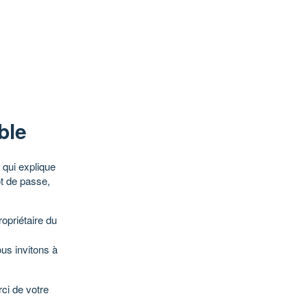
ble
qui explique
ot de passe,
opriétaire du
ous invitons à
ci de votre