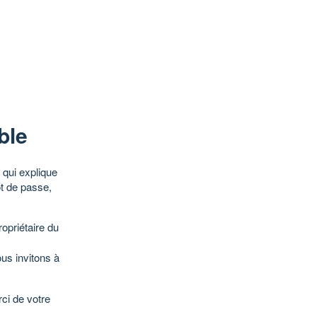
ble
qui explique
ot de passe,
opriétaire du
ous invitons à
ci de votre