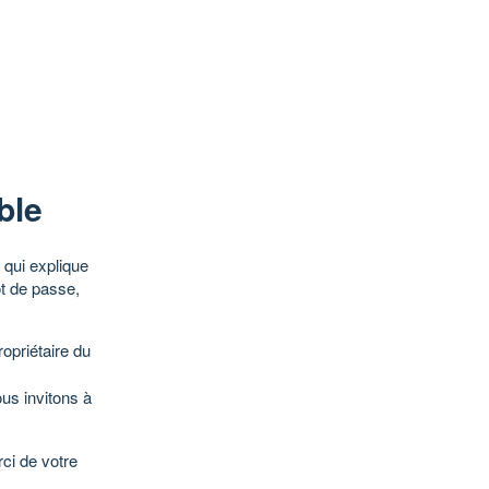
ble
qui explique
ot de passe,
opriétaire du
ous invitons à
ci de votre